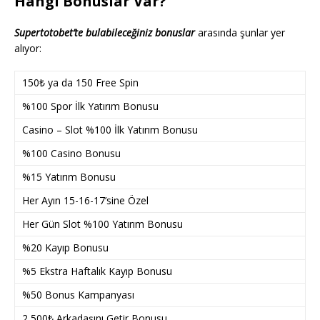
Hangi Bonuslar Var?
Supertotobet’te bulabileceğiniz bonuslar
arasında şunlar yer
alıyor:
150₺ ya da 150 Free Spin
%100 Spor İlk Yatırım Bonusu
Casino – Slot %100 İlk Yatırım Bonusu
%100 Casino Bonusu
%15 Yatırım Bonusu
Her Ayın 15-16-17’sine Özel
Her Gün Slot %100 Yatırım Bonusu
%20 Kayıp Bonusu
%5 Ekstra Haftalık Kayıp Bonusu
%50 Bonus Kampanyası
2,500₺ Arkadaşını Getir Bonusu